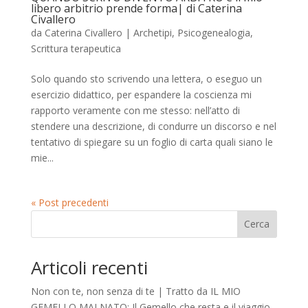
libero arbitrio prende forma| di Caterina
Civallero
da
Caterina Civallero
|
Archetipi
,
Psicogenealogia
,
Scrittura terapeutica
Solo quando sto scrivendo una lettera, o eseguo un
esercizio didattico, per espandere la coscienza mi
rapporto veramente con me stesso: nell’atto di
stendere una descrizione, di condurre un discorso e nel
tentativo di spiegare su un foglio di carta quali siano le
mie...
« Post precedenti
Cerca
Articoli recenti
Non con te, non senza di te | Tratto da IL MIO
GEMELLO MAI NATO: Il Gemello che resta e il viaggio