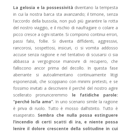
La gelosia e la possessività
diventano la tempesta
in cui la nostra barca sta avanzando; il timone, senza
l’accordo della bussola, non può più garantire la rotta
del nostro viaggio, e il rischio di naufragare o colare a
picco cresce a ogni istante. Si compiono continui errori,
passi falsi, follie. Si diventa diffidenti, aggressivi,
rancorosi, sospettosi, insicuri, ci si vomita addosso
accuse senza ragione e nel tentativo di scusarsi ci sia
abbassa a vergognose manovre di recupero, che
falliscono ancor prima del decollo. In questa fase
aberrante si autoalimentano continuamente litigi
esponenziali, che scoppiano con minimi pretesti, e se
fossimo invitati a descrivere il perché del nostro agire
scellerato pronunceremmo
le fatidiche parole:
“perché lo/la amo”
. In uno scenario simile la ragione
è priva di ruolo. Tutto è mosso dall’istinto. Tutto è
esasperato.
Sembra che nulla possa estinguere
l’incendio di certi scatti di ira, e niente possa
lenire il dolore crescente della solitudine in cui