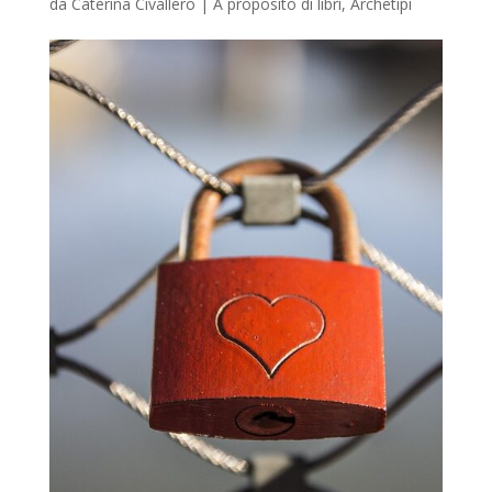
da
Caterina Civallero
|
A proposito di libri
,
Archetipi