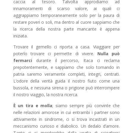
caccia al tesoro. Talvolta approdiamo ad
innamoramenti di scarso valore, ai quali ci
aggrappiamo temporaneamente solo per la paura di
restare poveri o soli, ma dentro al cuore sappiamo che
la ricerca della nostra parte mancante è appena
iniziata.
Trovare il gemello ci riporta a casa. Viaggiare per
poterlo trovare ci permette di vivere.
Nulla può
fermarci
durante il percorso, Itaca ci reclama
prepotentemente, e sappiamo che solo tornando in
patria saremo veramente completi, integri, centrati.
L’odore della verità guida il nostro fiuto come una
bussola, e nessuna sirena o prigione può interrompere
il nostro viaggio, la nostra ricerca.
È un tira e molla
; siamo sempre più convinte che
nelle relazioni amorose in cui entrambi i partner sono
attivamente in sindrome, ci si trova incastrati in un
meccanismo curioso e diabolico. Un dedalo d’amore.
Tanto ci si morderebbe dalla voglia di sciogliersi