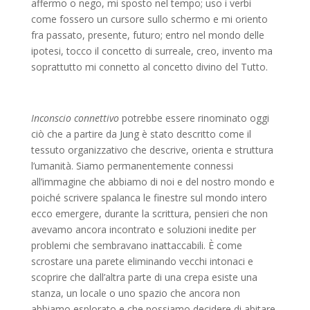
affermo o nego, mi sposto nel tempo; uso i verbi
come fossero un cursore sullo schermo e mi oriento
fra passato, presente, futuro; entro nel mondo delle
ipotesi, tocco il concetto di surreale, creo, invento ma
soprattutto mi connetto al concetto divino del Tutto.
Inconscio connettivo
potrebbe essere rinominato oggi
ciò che a partire da Jung è stato descritto come il
tessuto organizzativo che descrive, orienta e struttura
l’umanità. Siamo permanentemente connessi
all’immagine che abbiamo di noi e del nostro mondo e
poiché scrivere spalanca le finestre sul mondo intero
ecco emergere, durante la scrittura, pensieri che non
avevamo ancora incontrato e soluzioni inedite per
problemi che sembravano inattaccabili. È come
scrostare una parete eliminando vecchi intonaci e
scoprire che dall’altra parte di una crepa esiste una
stanza, un locale o uno spazio che ancora non
abbiamo esplorato e che possiamo decidere di abitare,