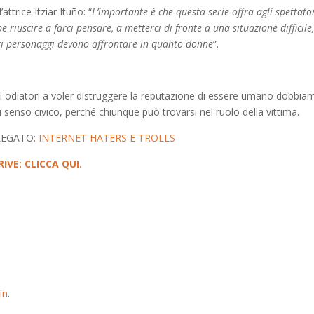
’attrice Itziar Ituño: “
L’importante è che questa serie offra agli spettato
riuscire a farci pensare, a metterci di fronte a una situazione difficile
sti personaggi devono affrontare in quanto donne
”.
gli odiatori a voler distruggere la reputazione di essere umano dobbia
 senso civico, perché chiunque può trovarsi nel ruolo della vittima.
LEGATO:
INTERNET HATERS E TROLLS
RIVE: CLICCA QUI.
in
.