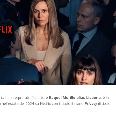
rta
ha interpretato l’ispettore
Raquel Murillo alias Lisbona
, è la
ell’estate del 2024 su Netflix con il titolo italiano
Privacy
(il titolo