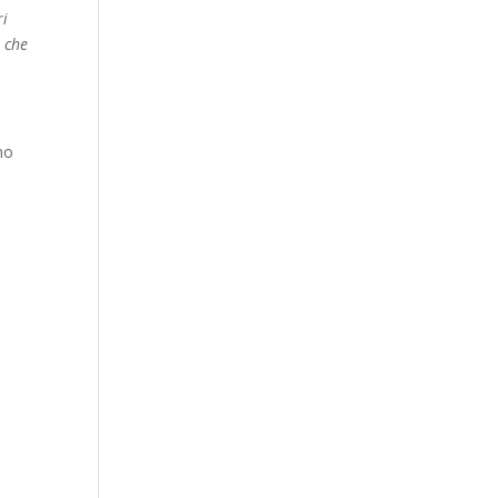
ri
, che
mo