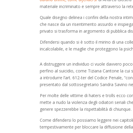
materiale incriminato e sempre attraverso la ret
Quale disegno delinea i confini della nostra in
che nasce da un risentimento assurdo e inspiega
privato si trasforma in argomento di pubblica di
Difendersi quando si è sotto il mirino di una col
incalcolabile, e le maglie che proteggono la psic
A distruggere un individuo ci vuole davvero poco
perfino al suicidio, come Tiziana Cantone la cui 
a introdurre l’art. 612-ter del Codice Penale, “co
presentato dal sottosegretario Sandra Savino n
Per molte delle vittime di haters e trolls ecco com
mette a nudo la violenza degli odiatori seriali c
genere spezzerebbe la rispettabilità di chiunque.
Come difendersi lo possiamo leggere nei capitol
tempestivamente per bloccare la diffusione della