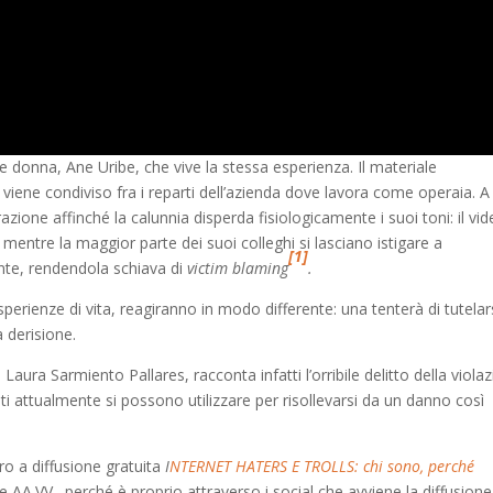
ne donna, Ane Uribe, che vive la stessa esperienza. Il materiale
viene condiviso fra i reparti dell’azienda dove lavora come operaia. A
razione affinché la calunnia disperda fisiologicamente i suoi toni: il vid
 mentre la maggior parte dei suoi colleghi si lasciano istigare a
[1]
nte, rendendola schiava di
victim blaming
.
esperienze di vita, reagiranno in modo differente: una tenterà di tutelar
a derisione.
aura Sarmiento Pallares, racconta infatti l’orribile delitto della viola
ti attualmente si possono utilizzare per risollevarsi da un danno così
bro a diffusione gratuita
I
NTERNET HATERS E TROLLS: chi sono, perché
e AA.VV., perché è proprio attraverso i social che avviene la diffusione