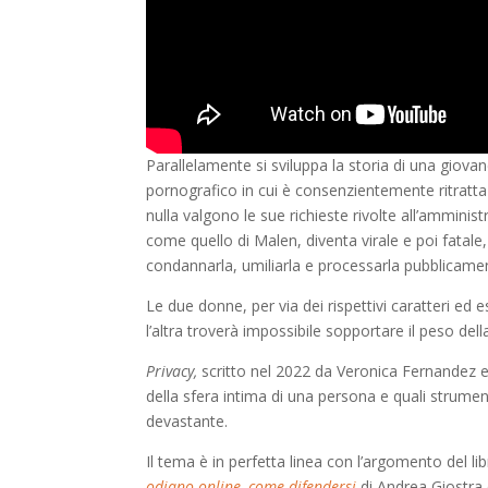
Parallelamente si sviluppa la storia di una giova
pornografico in cui è consenzientemente ritratta 
nulla valgono le sue richieste rivolte all’amminist
come quello di Malen, diventa virale e poi fatale,
condannarla, umiliarla e processarla pubblicame
Le due donne, per via dei rispettivi caratteri ed 
l’altra troverà impossibile sopportare il peso dell
Privacy,
scritto nel 2022 da Veronica Fernandez e L
della sfera intima di una persona e quali strumen
devastante.
Il tema è in perfetta linea con l’argomento del li
odiano online, come difendersi
di Andrea Giostra 