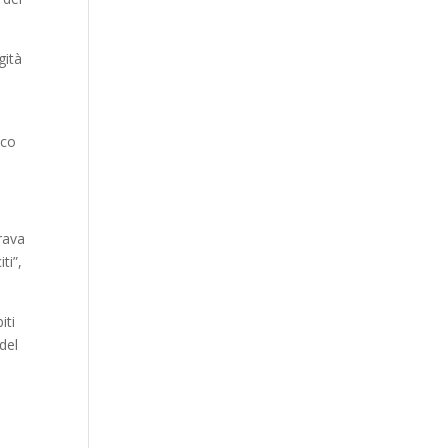
gità
o
ico
rava
ti”,
iti
del