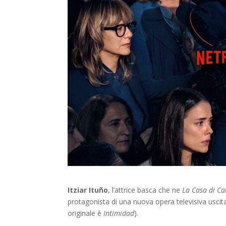
Itziar Ituño
, l’attrice basca che ne
La Casa di Ca
protagonista di una nuova opera televisiva uscita n
originale è
Intimidad
).