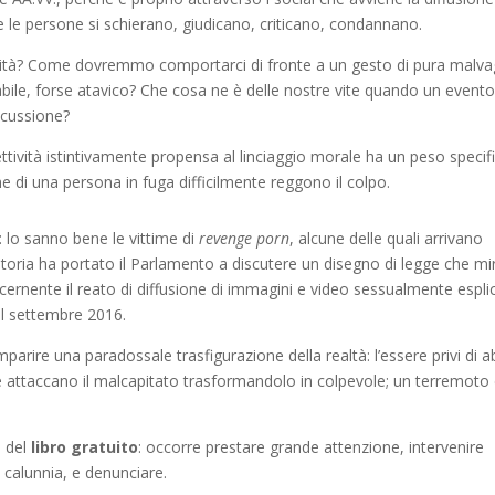
e le persone si schierano, giudicano, criticano, condannano.
timità? Come dovremmo comportarci di fronte a un gesto di pura malva
bile, forse atavico? Che cosa ne è delle nostre vite quando un event
scussione?
lettività istintivamente propensa al linciaggio morale ha un peso specif
he di una persona in fuga difficilmente reggono il colpo.
: lo sanno bene le vittime di
revenge porn
, alcune delle quali arrivano
storia ha portato il Parlamento a discutere un disegno di legge che mi
ncernente il reato di diffusione di immagini e video sessualmente esplici
el settembre 2016.
parire una paradossale trasfigurazione della realtà: l’essere privi di ab
he attaccano il malcapitato trasformandolo in colpevole; un terremoto 
i del
libro gratuito
: occorre prestare grande attenzione, intervenire
 calunnia, e denunciare.