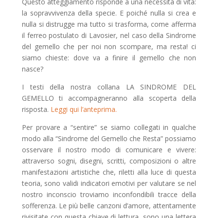
Questo atteggiamento risponde a una necessità di vita:
la sopravvivenza della specie. E poiché nulla si crea e
nulla si distrugge ma tutto si trasforma, come afferma
il ferreo postulato di Lavosier, nel caso della Sindrome
del gemello che per noi non scompare, ma resta! ci
siamo chieste: dove va a finire il gemello che non
nasce?
I testi della nostra collana LA SINDROME DEL
GEMELLO ti accompagneranno alla scoperta della
risposta.
Leggi qui l’anteprima.
Per provare a “sentire” se siamo
collegati in qualche
modo alla “Sindrome del Gemello che Resta”
possiamo
osservare il nostro modo di comunicare e vivere:
attraverso sogni, disegni, scritti, composizioni o altre
manifestazioni artistiche che, riletti alla luce di questa
teoria, sono validi indicatori emotivi per valutare se nel
nostro inconscio troviamo inconfondibili tracce della
sofferenza. Le più belle canzoni d’amore, attentamente
rivisitate con questa chiave di lettura, sono una lettera